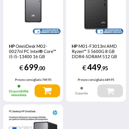
HP
OmniDesk M02-
HP
M01-F3013nl AMD
0027nl PC Intel® Core™
Ryzen™ 5 5600G 8 GB
i5 i5-13400 16 GB
DDR4-SDRAM 512 GB
DDR5-SDRAM 512 GB
SSD Windows 11 Home
699
449
€
€
SSD Windows 11 Home
Tower PC Nero
,00
,95
Tower Nero, Argento
Prezzo consigliato
749,95
Prezzo consigliato
649,95
Disponibilità
Esaurito
immediata