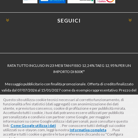
SEGUICI
RATA TUTTO INCLUSO IN 23 MESI TAN FISSO 12,24% TAEG 12,95% PER UN
IMPORTO DI 800€*
Messaggio pubblicitario con finalità promozionale. Offerta di credito finalizzato
valida dal 07/07/2026 al 15/01/2027 come da esempio rappresentativo: Prezzo del
bene € 800, Tan fisso 12,24% Taeg 12,95%, in 23 rate da € 40 costi accessori
Questo sito utilizza cookie tecnici necessari al corretto funzionamento, di
dell’offerta azzerati. Importo totale del credito € 800. Importo totale dovuto dal
funzionalità a fini statistici (dati aggregati) con anonimizzazione dei dati
utente, e previo tuo consenso, cookie di profilazione e per pubblicità mirata.
Consumatore € 920. Decorrenza media della prima rata a 90 giorni. Al fine di gestire
Accettando tutti i cookie, i tuoi dati potranno essere utilizzati per pubblicità
le tue spese in modo responsabile e di conoscere eventuali altre offerte disponibili,
personalizzata e condivisi con partner come Google, per maggiori
Findomestic ti ricorda, prima di sottoscrivere il contratto, di prendere visione di
informazioni su come Google utilizza i dati personali, puoi consultare questo
link:
Come Google utilizza i dati
. Per conoscere tutti i dettagli sui cookie
tutte le condizioni economiche e contrattuali, facendo riferimento alle Informazioni
utilizzati su e-stayon.com, leggi la nostra
Informativa completa
. Puoi
Europee di Base sul Credito ai Consumatori (IEBCC) nel percorso online. Salvo
accettare tutti i cookie o gestire le tue preferenze cliccando su "Configura