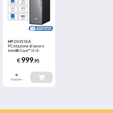
HP
DV2E5EA
PC/stazione di lavoro
Intel® Core™ i5 i5-
13400 16 GB DDR5-
999
€
SDRAM 512 GB SSD
,95
Windows 11 Home
Tower Argento
Esaurito