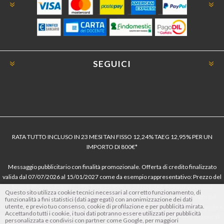
SEGUICI
RATA TUTTO INCLUSO IN 23 MESI TAN FISSO 12,24% TAEG 12,95% PER UN
IMPORTO DI 800€*
Messaggio pubblicitario con finalità promozionale. Offerta di credito finalizzato
valida dal 07/07/2026 al 15/01/2027 come da esempio rappresentativo: Prezzo del
bene € 800, Tan fisso 12,24% Taeg 12,95%, in 23 rate da € 40 costi accessori
Questo sito utilizza cookie tecnici necessari al corretto funzionamento, di
dell’offerta azzerati. Importo totale del credito € 800. Importo totale dovuto dal
funzionalità a fini statistici (dati aggregati) con anonimizzazione dei dati
utente, e previo tuo consenso, cookie di profilazione e per pubblicità mirata.
Consumatore € 920. Decorrenza media della prima rata a 90 giorni. Al fine di gestire
Accettando tutti i cookie, i tuoi dati potranno essere utilizzati per pubblicità
le tue spese in modo responsabile e di conoscere eventuali altre offerte disponibili,
personalizzata e condivisi con partner come Google, per maggiori