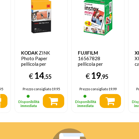
KODAK
ZINK
FUJIFILM
X
Photo Paper
16567828
X
pellicola per
pellicola per
ca
istantanee 20 pz
istantanee 20 pz
B
14
19
€
€
50 x 76 mm
6.2 cm x 4.6 cm
,55
,95
95
Prezzo consigliato
19.95
Prezzo consigliato
19.99
P
Disponibilità
Disponibilità
Disp
immediata
immediata
im