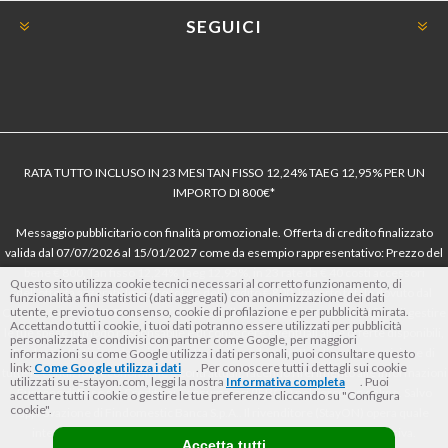
SEGUICI
RATA TUTTO INCLUSO IN 23 MESI TAN FISSO 12,24% TAEG 12,95% PER UN
IMPORTO DI 800€*
Messaggio pubblicitario con finalità promozionale. Offerta di credito finalizzato
valida dal 07/07/2026 al 15/01/2027 come da esempio rappresentativo: Prezzo del
bene € 800, Tan fisso 12,24% Taeg 12,95%, in 23 rate da € 40 costi accessori
Questo sito utilizza cookie tecnici necessari al corretto funzionamento, di
dell’offerta azzerati. Importo totale del credito € 800. Importo totale dovuto dal
funzionalità a fini statistici (dati aggregati) con anonimizzazione dei dati
utente, e previo tuo consenso, cookie di profilazione e per pubblicità mirata.
Consumatore € 920. Decorrenza media della prima rata a 90 giorni. Al fine di gestire
Accettando tutti i cookie, i tuoi dati potranno essere utilizzati per pubblicità
le tue spese in modo responsabile e di conoscere eventuali altre offerte disponibili,
personalizzata e condivisi con partner come Google, per maggiori
Findomestic ti ricorda, prima di sottoscrivere il contratto, di prendere visione di
informazioni su come Google utilizza i dati personali, puoi consultare questo
link:
Come Google utilizza i dati
. Per conoscere tutti i dettagli sui cookie
tutte le condizioni economiche e contrattuali, facendo riferimento alle Informazioni
utilizzati su e-stayon.com, leggi la nostra
Informativa completa
. Puoi
Europee di Base sul Credito ai Consumatori (IEBCC) nel percorso online. Salvo
accettare tutti i cookie o gestire le tue preferenze cliccando su "Configura
cookie".
approvazione di Findomestic Banca S.p.A.. Il rivenditore (StayON) opera quale
intermediario del credito per Findomestic Banca S.p.A., non in esclusiva.
Accetta tutti