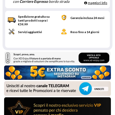
con
Corriere Espresso
bordo strada
maggiori info
Spedizione gratuita su
Garanzia inclusa 24 mesi
tanti prodotti sopra i
€59,99
Servizi aggiuntivi
Reso fino a 14 giorni