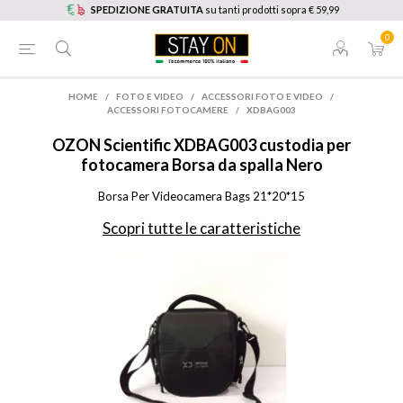
SPEDIZIONE GRATUITA
su tanti prodotti sopra € 59,99
0
HOME
/
FOTO E VIDEO
/
ACCESSORI FOTO E VIDEO
/
ACCESSORI FOTOCAMERE
/
XDBAG003
OZON Scientific
XDBAG003 custodia per
fotocamera Borsa da spalla Nero
Borsa Per Videocamera Bags 21*20*15
Scopri tutte le caratteristiche