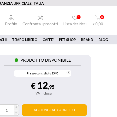
ANZIA UFFICIALE ITALIA
0
0
Profilo
Confronta i prodotti
Lista desideri
0,00
€
OCHI
TEMPO LIBERO
CAFFE'
PET SHOP
BRAND
BLOG
PRODOTTO DISPONIBILE
Prezzo consigliato
25,95
12
€
,95
IVA inclusa
i
h