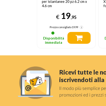
ee 20 pz 6.2 cm x
XDPHOTOPAPER02 carta
c
fotografica Bianco Lucida
19
4
€
,95
,95
nsigliato
19.99
Prezzo consigliato
15.95
tà
Disponibilità
a
immediata
Ricevi tutte le 
iscrivendoti all
Il modo più semplice pe
promozioni ed i prezzi 