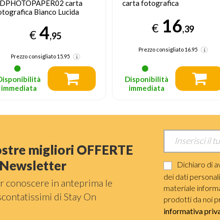
arta fotografica
XDPHOTOPAPER05 carta
fotografica A4 Bianco Opaco
16
€
6
,39
€
,95
Prezzo consigliato
16.95
Prezzo consigliato
13.95
Disponibilità
Disponibilità
immediata
immediata
nostre migliori OFFERTE
a Newsletter
Dichiaro di a
dei dati personal
r conoscere in anteprima le
materiale informat
scontatissimi di Stay On
prodotti da noi p
informativa priv