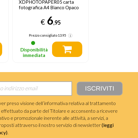
Type Color pellicola per
pellicola per istan
istantanee 8 pezzo(i) 107 x 88
50 x 76 mm
mm
17
14
€
€
,05
Prezzo consigliato
17.95
Prezzo consigliato
Disponibilità
Disponibilità
immediata
immediata
ver preso visione dell’informativa relativa al trattamento
i effettuato da parte del Titolare e acconsento a ricevere
ivo e promozionale inerente alle attività, a servizi, a
roposti attraverso il nostro servizio di newsletter
(leggi
acy)
.