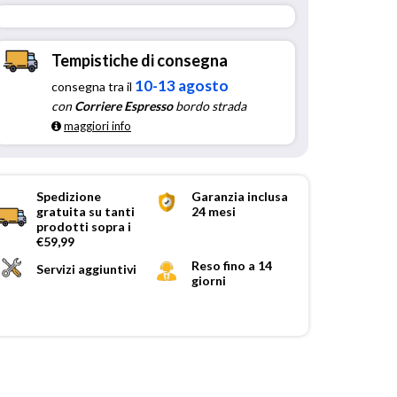
Tempistiche di consegna
10-13 agosto
consegna tra il
con
Corriere Espresso
bordo strada
maggiori info
Spedizione
Garanzia inclusa
gratuita su tanti
24 mesi
prodotti sopra i
€59,99
Reso fino a 14
Servizi aggiuntivi
giorni