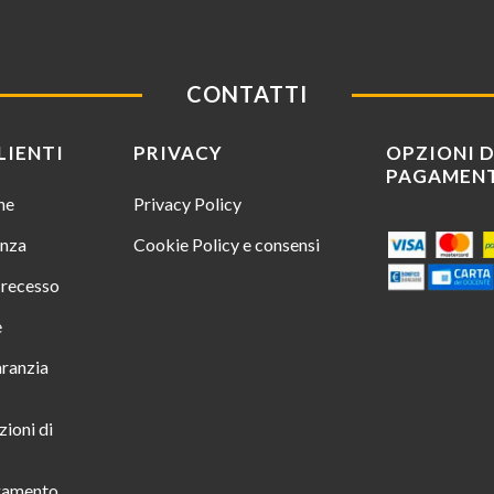
CONTATTI
LIENTI
PRIVACY
OPZIONI D
PAGAMEN
ine
Privacy Policy
enza
Cookie Policy e consensi
i recesso
e
aranzia
zioni di
gamento