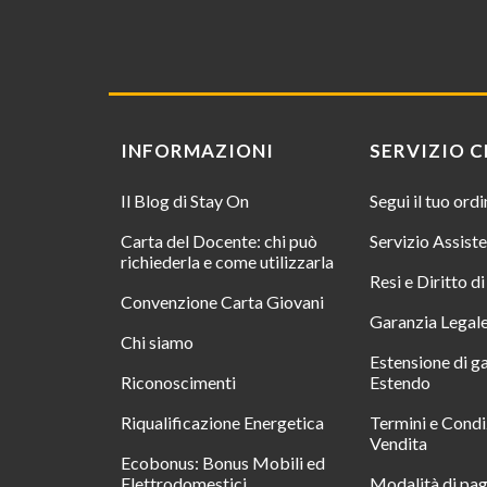
INFORMAZIONI
SERVIZIO C
Il Blog di Stay On
Segui il tuo ord
Carta del Docente: chi può
Servizio Assist
richiederla e come utilizzarla
Resi e Diritto d
Convenzione Carta Giovani
Garanzia Legal
Chi siamo
Estensione di g
Riconoscimenti
Estendo
Riqualificazione Energetica
Termini e Condi
Vendita
Ecobonus: Bonus Mobili ed
Elettrodomestici
Modalità di pa