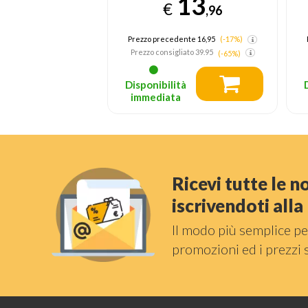
13
,26
€
,96
nsigliato
29.95
Prezzo precedente 16,95
(-17%)
Prezzo consigliato
39.95
(-65%)
tà
Disponibilità
a
immediata
Ricevi tutte le 
iscrivendoti all
Il modo più semplice pe
promozioni ed i prezzi 