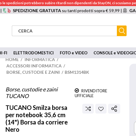
 le spedizioni potrebbero subire ritardi non dipendenti da StayON, ci scusiamo per
 |
SPEDIZIONE GRATUITA
su tanti prodotti sopra € 59,99 |
GA
I-FI
ELETTRODOMESTICI
FOTO e VIDEO
CONSOLE e VIDEOGI
HOME
/
INFORMATICA
/
ACCESSORI INFORMATICA
/
BORSE, CUSTODIE E ZAINI
/
BSM1314BK
Borse, custodie e zaini
RIVENDITORE
TUCANO
UFFICIALE
TUCANO
Smilza borsa
per notebook 35,6 cm
(14") Borsa da corriere
Nero