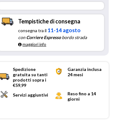
Tempistiche di consegna
11-14 agosto
consegna tra il
con
Corriere Espresso
bordo strada
maggiori info
Spedizione
Garanzia inclusa
gratuita su tanti
24 mesi
prodotti sopra i
€59,99
Reso fino a 14
Servizi aggiuntivi
giorni