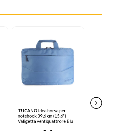
TUCANO
Idea borsa per
TWEED
Zaino Com
notebook 39,6 cm (15.6")
+ Camel
Valigetta ventiquattrore Blu
9
€