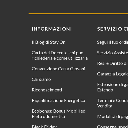
INFORMAZIONI
SERVIZIO C
Il Blog di Stay On
Segui il tuo ord
Carta del Docente: chi può
Servizio Assist
richiederla e come utilizzarla
Resi e Diritto d
Convenzione Carta Giovani
Garanzia Legal
Chi siamo
Estensione di g
Riconoscimenti
Estendo
Riqualificazione Energetica
Termini e Condi
Vendita
Ecobonus: Bonus Mobili ed
Elettrodomestici
Modalità di pa
Black Friday
Consegne, spedi