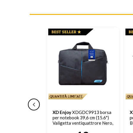
rsa Linea Idea +
XD Enjoy
XDGDC9913 borsa
X
less
per notebook 39,6 cm (15.6")
p
Valigetta ventiquattrore Nero,
B
17
Blu
d