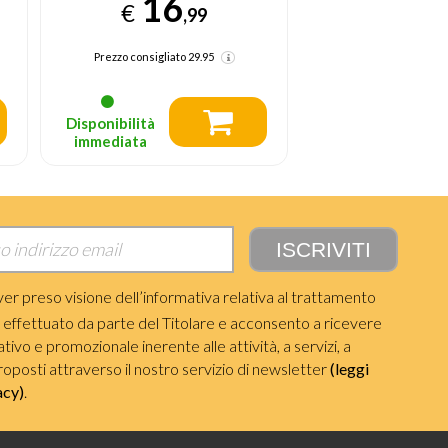
16
,
€
,99
Prezzo consigliat
Prezzo consigliato
29.95
Disponibilità
Disponibilità
immediata
immediata
ver preso visione dell’informativa relativa al trattamento
i effettuato da parte del Titolare e acconsento a ricevere
ivo e promozionale inerente alle attività, a servizi, a
roposti attraverso il nostro servizio di newsletter
(leggi
acy)
.