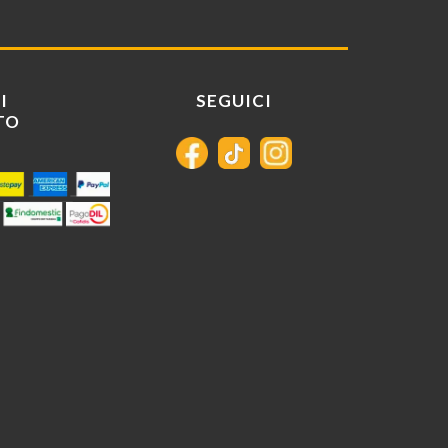
I
SEGUICI
TO