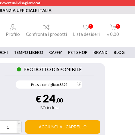
 eventuali disagi arrecati
RANZIA UFFICIALE ITALIA
0
0
Profilo
Confronta i prodotti
Lista desideri
0,00
€
OCHI
TEMPO LIBERO
CAFFE'
PET SHOP
BRAND
BLOG
PRODOTTO DISPONIBILE
Prezzo consigliato
32,95
24
€
,00
IVA inclusa
i
h