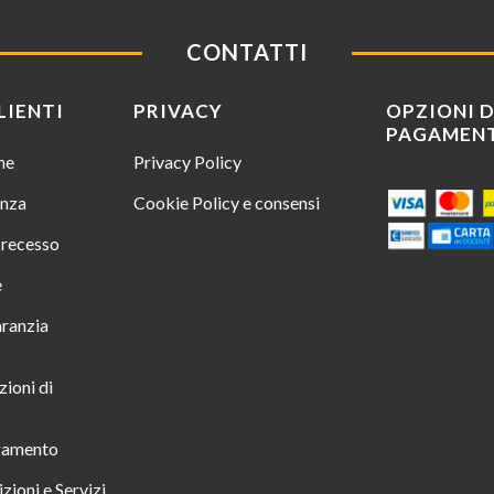
CONTATTI
LIENTI
PRIVACY
OPZIONI D
PAGAMEN
ine
Privacy Policy
enza
Cookie Policy e consensi
i recesso
e
aranzia
zioni di
gamento
zioni e Servizi