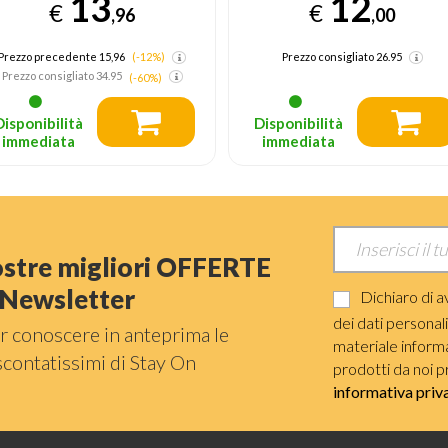
13
12
€
€
,96
,00
Prezzo precedente 15,96
(-12%)
Prezzo consigliato
26.95
Prezzo consigliato
34.95
(-60%)
Disponibilità
Disponibilità
immediata
immediata
nostre migliori OFFERTE
a Newsletter
Dichiaro di a
dei dati personal
r conoscere in anteprima le
materiale informat
scontatissimi di Stay On
prodotti da noi p
informativa priv