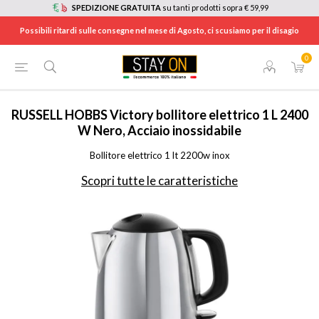
SPEDIZIONE GRATUITA
su tanti prodotti sopra € 59,99
Possibili ritardi sulle consegne nel mese di Agosto, ci scusiamo per il disagio
0
HOME
/
ELETTRODOMESTICI
/
ELETTRODOMESTICI DA CUCINA
/
BOLLITORI
/
24990
RUSSELL HOBBS
Victory bollitore elettrico 1 L 2400
W Nero, Acciaio inossidabile
Bollitore elettrico 1 lt 2200w inox
Scopri tutte le caratteristiche