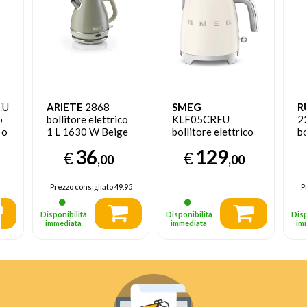
EU
ARIETE
2868
SMEG
R
o
bollitore elettrico
KLF05CREU
2
ro
1 L 1630 W Beige
bollitore elettrico
bo
0,8 L 1400 W
1
36
129
€
€
Beige
,00
,00
Prezzo consigliato
49.95
P
Disponibilità
Disponibilità
Disp
immediata
immediata
im