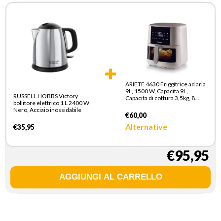
ARIETE 4630 Friggitrice ad aria
9L, 1500 W, Capacita 9L,
RUSSELL HOBBS Victory
Capacita di cottura 3,5kg, 8
bollitore elettrico 1 L 2400 W
programmi preimpostati,
Nero, Acciaio inossidabile
Temperatura fino a 200°,
€60,00
Cestello trasparente per
controllo cottura, Bianco
Alternative
€35,95
€95,95