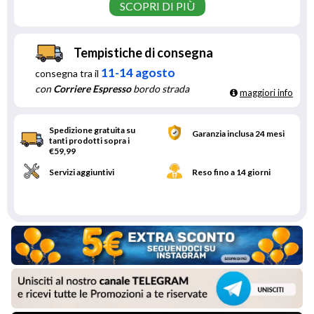
SCOPRI DI PIÙ
Tempistiche di consegna
11-14 agosto
consegna tra il
con
Corriere Espresso
bordo strada
maggiori info
Spedizione gratuita su
Garanzia inclusa 24 mesi
tanti prodotti sopra i
€59,99
Servizi aggiuntivi
Reso fino a 14 giorni