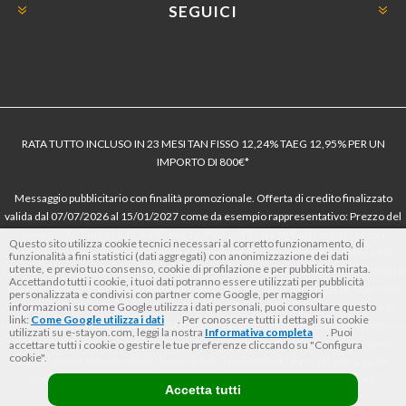
SEGUICI
RATA TUTTO INCLUSO IN 23 MESI TAN FISSO 12,24% TAEG 12,95% PER UN
IMPORTO DI 800€*
Messaggio pubblicitario con finalità promozionale. Offerta di credito finalizzato
valida dal 07/07/2026 al 15/01/2027 come da esempio rappresentativo: Prezzo del
bene € 800, Tan fisso 12,24% Taeg 12,95%, in 23 rate da € 40 costi accessori
Questo sito utilizza cookie tecnici necessari al corretto funzionamento, di
dell’offerta azzerati. Importo totale del credito € 800. Importo totale dovuto dal
funzionalità a fini statistici (dati aggregati) con anonimizzazione dei dati
utente, e previo tuo consenso, cookie di profilazione e per pubblicità mirata.
Consumatore € 920. Decorrenza media della prima rata a 90 giorni. Al fine di gestire
Accettando tutti i cookie, i tuoi dati potranno essere utilizzati per pubblicità
le tue spese in modo responsabile e di conoscere eventuali altre offerte disponibili,
personalizzata e condivisi con partner come Google, per maggiori
Findomestic ti ricorda, prima di sottoscrivere il contratto, di prendere visione di
informazioni su come Google utilizza i dati personali, puoi consultare questo
link:
Come Google utilizza i dati
. Per conoscere tutti i dettagli sui cookie
tutte le condizioni economiche e contrattuali, facendo riferimento alle Informazioni
utilizzati su e-stayon.com, leggi la nostra
Informativa completa
. Puoi
Europee di Base sul Credito ai Consumatori (IEBCC) nel percorso online. Salvo
accettare tutti i cookie o gestire le tue preferenze cliccando su "Configura
cookie".
approvazione di Findomestic Banca S.p.A.. Il rivenditore (StayON) opera quale
intermediario del credito per Findomestic Banca S.p.A., non in esclusiva.
Accetta tutti