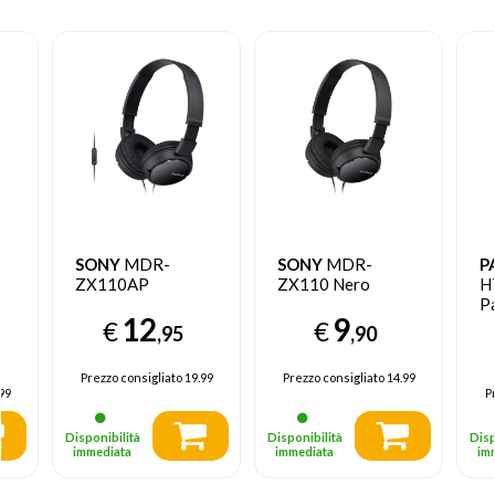
SONY
MDR-
SONY
MDR-
P
ZX110AP
ZX110 Nero
H
P
12
9
au
€
€
,95
,90
mm
C
Ne
Prezzo consigliato
19.99
Prezzo consigliato
14.99
99
P
Disponibilità
Disponibilità
Disp
immediata
immediata
im