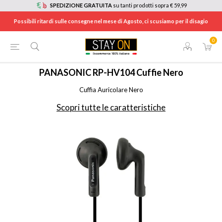
SPEDIZIONE GRATUITA
su tanti prodotti sopra € 59,99
Possibili ritardi sulle consegne nel mese di Agosto, ci scusiamo per il disagio
0
HOME
/
CUFFIE E AURICOLARI
/
CUFFIE
/
RPHV104EK
PANASONIC
RP-HV104 Cuffie Nero
Cuffia Auricolare Nero
Scopri tutte le caratteristiche