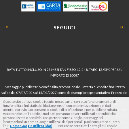
SEGUICI
RATA TUTTO INCLUSO IN 23 MESI TAN FISSO 12,24% TAEG 12,95% PER UN
IMPORTO DI 800€*
Messaggio pubblicitario con finalità promozionale. Offerta di credito finalizzato
valida dal 07/07/2026 al 15/01/2027 come da esempio rappresentativo: Prezzo del
bene € 800, Tan fisso 12,24% Taeg 12,95%, in 23 rate da € 40 costi accessori
Questo sito utilizza cookie tecnici necessari al corretto funzionamento, di
dell’offerta azzerati. Importo totale del credito € 800. Importo totale dovuto dal
funzionalità a fini statistici (dati aggregati) con anonimizzazione dei dati
utente, e previo tuo consenso, cookie di profilazione e per pubblicità mirata.
Consumatore € 920. Decorrenza media della prima rata a 90 giorni. Al fine di gestire
Accettando tutti i cookie, i tuoi dati potranno essere utilizzati per pubblicità
le tue spese in modo responsabile e di conoscere eventuali altre offerte disponibili,
personalizzata e condivisi con partner come Google, per maggiori
Findomestic ti ricorda, prima di sottoscrivere il contratto, di prendere visione di
informazioni su come Google utilizza i dati personali, puoi consultare questo
link:
Come Google utilizza i dati
. Per conoscere tutti i dettagli sui cookie
tutte le condizioni economiche e contrattuali, facendo riferimento alle Informazioni