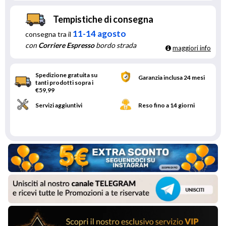
Tempistiche di consegna
11-14 agosto
consegna tra il
con
Corriere Espresso
bordo strada
maggiori info
Spedizione gratuita su
Garanzia inclusa 24 mesi
tanti prodotti sopra i
€59,99
Servizi aggiuntivi
Reso fino a 14 giorni