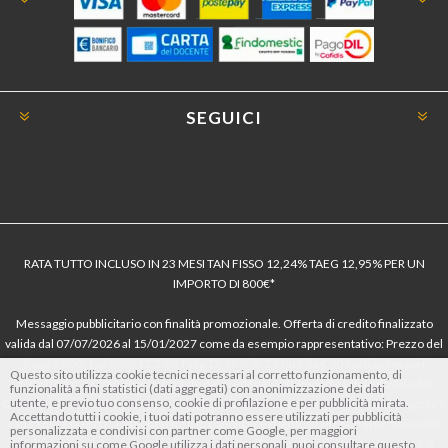
SEGUICI
RATA TUTTO INCLUSO IN 23 MESI TAN FISSO 12,24% TAEG 12,95% PER UN
IMPORTO DI 800€*
Messaggio pubblicitario con finalità promozionale. Offerta di credito finalizzato
valida dal 07/07/2026 al 15/01/2027 come da esempio rappresentativo: Prezzo del
bene € 800, Tan fisso 12,24% Taeg 12,95%, in 23 rate da € 40 costi accessori
Questo sito utilizza cookie tecnici necessari al corretto funzionamento, di
dell’offerta azzerati. Importo totale del credito € 800. Importo totale dovuto dal
funzionalità a fini statistici (dati aggregati) con anonimizzazione dei dati
utente, e previo tuo consenso, cookie di profilazione e per pubblicità mirata.
Consumatore € 920. Decorrenza media della prima rata a 90 giorni. Al fine di gestire
Accettando tutti i cookie, i tuoi dati potranno essere utilizzati per pubblicità
le tue spese in modo responsabile e di conoscere eventuali altre offerte disponibili,
personalizzata e condivisi con partner come Google, per maggiori
Findomestic ti ricorda, prima di sottoscrivere il contratto, di prendere visione di
informazioni su come Google utilizza i dati personali, puoi consultare questo