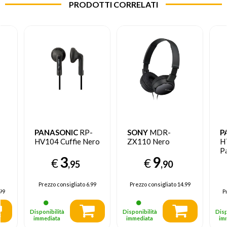
PRODOTTI CORRELATI
PANASONIC
RP-
SONY
MDR-
P
HV104 Cuffie Nero
ZX110 Nero
H
P
3
9
au
€
€
,95
,90
mm
C
Ne
Prezzo consigliato
6.99
Prezzo consigliato
14.99
99
P
Disponibilità
Disponibilità
Disp
immediata
immediata
im