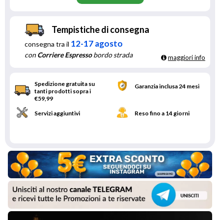
Tempistiche di consegna
12-17 agosto
consegna tra il
con
Corriere Espresso
bordo strada
maggiori info
Spedizione gratuita su
Garanzia inclusa 24 mesi
tanti prodotti sopra i
€59,99
Servizi aggiuntivi
Reso fino a 14 giorni