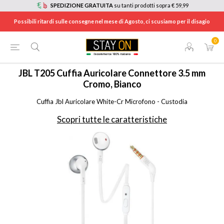
SPEDIZIONE GRATUITA
su tanti prodotti sopra € 59,99
Possibili ritardi sulle consegne nel mese di Agosto, ci scusiamo per il disagio
0
HOME
/
CUFFIE E AURICOLARI
/
CUFFIE
/
JBLT205CRM
JBL
T205 Cuffia Auricolare Connettore 3.5 mm
Cromo, Bianco
Cuffia Jbl Auricolare White-Cr Microfono - Custodia
Scopri tutte le caratteristiche