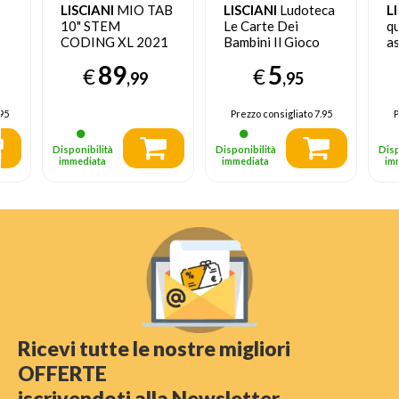
LISCIANI
MIO TAB
LISCIANI
Ludoteca
L
10" STEM
Le Carte Dei
q
CODING XL 2021
Bambini Il Gioco
as
16 GB Wi-Fi Blu
Dei Mimi
89
5
€
€
,99
,95
95
Prezzo consigliato
7.95
P
Disponibilità
Disponibilità
Disp
immediata
immediata
im
Ricevi tutte le nostre migliori
OFFERTE
iscrivendoti alla Newsletter