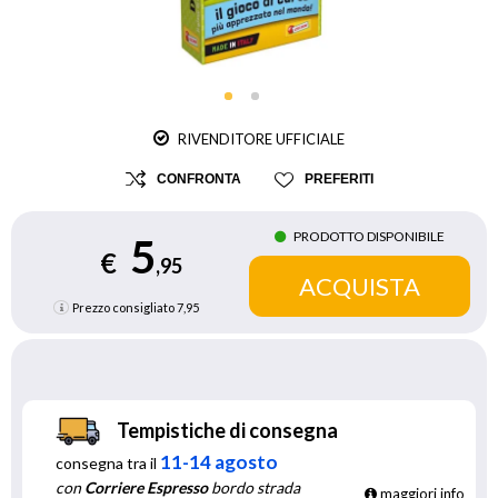
RIVENDITORE UFFICIALE
CONFRONTA
PREFERITI
PRODOTTO DISPONIBILE
5
€
,95
Prezzo consigliato
7,95
Tempistiche di consegna
11-14 agosto
consegna tra il
con
Corriere Espresso
bordo strada
maggiori info