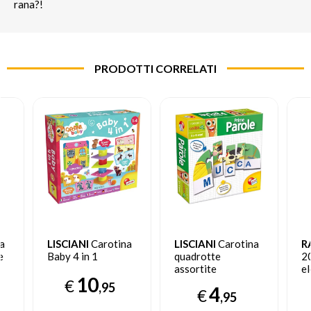
rana?!
PRODOTTI CORRELATI
a
LISCIANI
Carotina
LISCIANI
Carotina
R
e
Baby 4 in 1
quadrotte
2
assortite
el
10
b
€
,95
4
€
,95