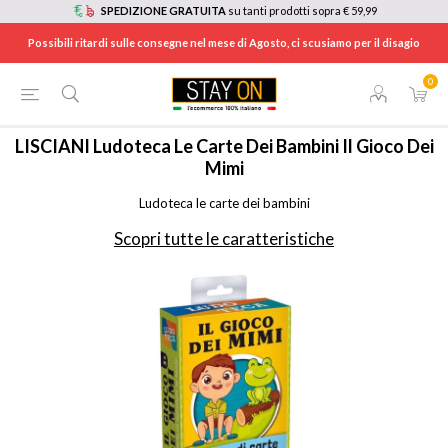
SPEDIZIONE GRATUITA
su tanti prodotti sopra € 59,99
Possibili ritardi sulle consegne nel mese di Agosto, ci scusiamo per il disagio
0
HOME
/
TEMPO LIBERO
/
GIOCATTOLI
/
ALTRI GIOCATTOLI
/
89130
LISCIANI
Ludoteca Le Carte Dei Bambini Il Gioco Dei
Mimi
Ludoteca le carte dei bambini
Scopri tutte le caratteristiche