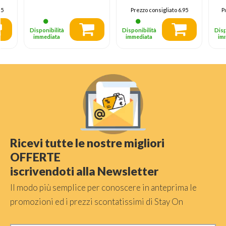
95
Prezzo consigliato
6.95
P
Disponibilità
Disponibilità
Disp
immediata
immediata
im
Ricevi tutte le nostre migliori
OFFERTE
iscrivendoti alla Newsletter
Il modo più semplice per conoscere in anteprima le
promozioni ed i prezzi scontatissimi di Stay On