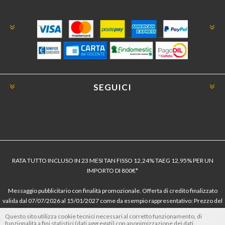
SEGUICI
RATA TUTTO INCLUSO IN 23 MESI TAN FISSO 12,24% TAEG 12,95% PER UN
IMPORTO DI 800€*
Messaggio pubblicitario con finalità promozionale. Offerta di credito finalizzato
valida dal 07/07/2026 al 15/01/2027 come da esempio rappresentativo: Prezzo del
bene € 800, Tan fisso 12,24% Taeg 12,95%, in 23 rate da € 40 costi accessori
Questo sito utilizza cookie tecnici necessari al corretto funzionamento, di
dell’offerta azzerati. Importo totale del credito € 800. Importo totale dovuto dal
funzionalità a fini statistici (dati aggregati) con anonimizzazione dei dati