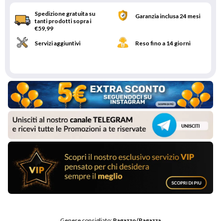
Spedizione gratuita su
Garanzia inclusa 24 mesi
tanti prodotti sopra i
€59,99
Servizi aggiuntivi
Reso fino a 14 giorni
Genere consigliato: 
Ragazzo/Ragazza