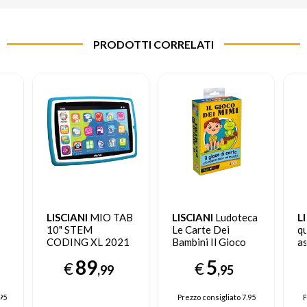
PRODOTTI CORRELATI
LISCIANI
MIO TAB
LISCIANI
Ludoteca
L
10" STEM
Le Carte Dei
q
CODING XL 2021
Bambini Il Gioco
as
16 GB Wi-Fi Blu
Dei Mimi
89
5
€
€
,99
,95
95
Prezzo consigliato
7.95
P