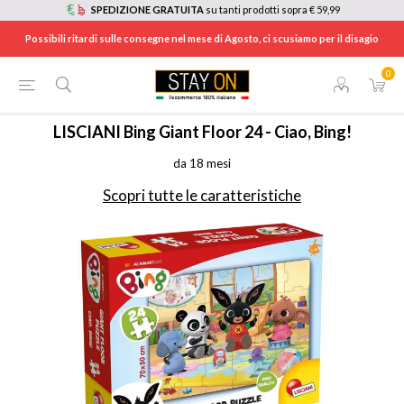
SPEDIZIONE GRATUITA
su tanti prodotti sopra € 59,99
Possibili ritardi sulle consegne nel mese di Agosto, ci scusiamo per il disagio
0
HOME
/
TEMPO LIBERO
/
GIOCATTOLI
/
ALTRI GIOCATTOLI
/
74716
LISCIANI
Bing Giant Floor 24 - Ciao, Bing!
da 18 mesi
Scopri tutte le caratteristiche