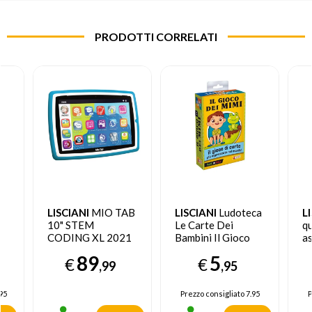
PRODOTTI CORRELATI
LISCIANI
MIO TAB
LISCIANI
Ludoteca
L
10" STEM
Le Carte Dei
q
CODING XL 2021
Bambini Il Gioco
as
16 GB Wi-Fi Blu
Dei Mimi
89
5
€
€
,99
,95
95
Prezzo consigliato
7.95
P