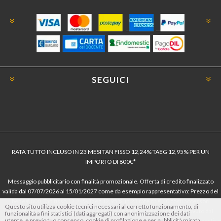
SEGUICI
RATA TUTTO INCLUSO IN 23 MESI TAN FISSO 12,24% TAEG 12,95% PER UN
IMPORTO DI 800€*
Messaggio pubblicitario con finalità promozionale. Offerta di credito finalizzato
valida dal 07/07/2026 al 15/01/2027 come da esempio rappresentativo: Prezzo del
bene € 800, Tan fisso 12,24% Taeg 12,95%, in 23 rate da € 40 costi accessori
Questo sito utilizza cookie tecnici necessari al corretto funzionamento, di
dell’offerta azzerati. Importo totale del credito € 800. Importo totale dovuto dal
funzionalità a fini statistici (dati aggregati) con anonimizzazione dei dati
utente, e previo tuo consenso, cookie di profilazione e per pubblicità mirata.
Consumatore € 920. Decorrenza media della prima rata a 90 giorni. Al fine di gestire