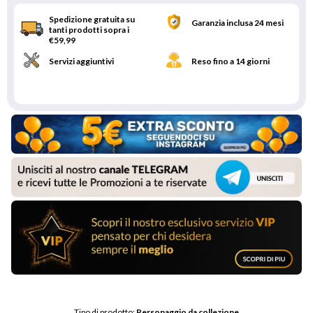
Spedizione gratuita su
Garanzia inclusa 24 mesi
tanti prodotti sopra i
€59,99
Servizi aggiuntivi
Reso fino a 14 giorni
Tipo di prodotto: 
Personaggio da collezione