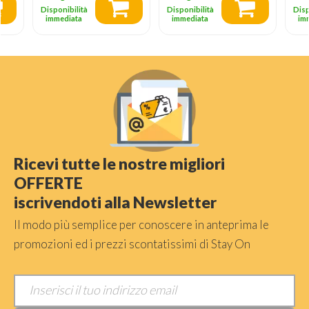
Disponibilità
Disponibilità
Disp
immediata
immediata
im
Ricevi tutte le nostre migliori
OFFERTE
iscrivendoti alla Newsletter
Il modo più semplice per conoscere in anteprima le
promozioni ed i prezzi scontatissimi di Stay On