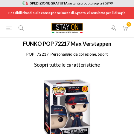
SPEDIZIONE GRATUITA
su tanti prodotti sopra € 59,99
Possibili ritardi sulle consegne nel mese di Agosto, ci scusiamo per il disagio
0
HOME
/
TEMPO LIBERO
/
GIOCATTOLI
/
ALTRI GIOCATTOLI
/
72217
FUNKO
POP 72217 Max Verstappen
POP! 72217, Personaggio da collezione, Sport
Scopri tutte le caratteristiche