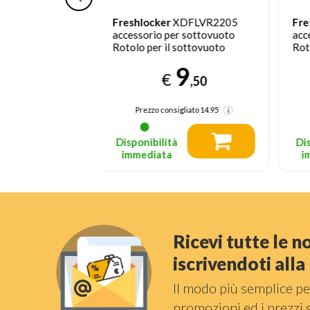
r
XDFLVR2205
Freshlocker
XDFLVR2805
F
per sottovuoto
accessorio per sottovuoto
a
l sottovuoto
Rotolo per il sottovuoto
S
9
12
€
€
,50
,95
nsigliato
14.95
Prezzo consigliato
19.95
tà
Disponibilità
a
immediata
Ricevi tutte le 
iscrivendoti all
Il modo più semplice pe
promozioni ed i prezzi 