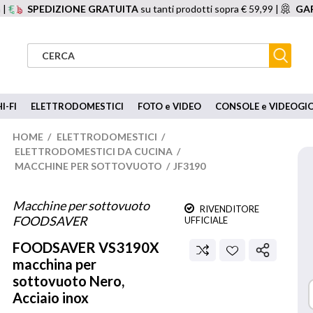
 |
SPEDIZIONE GRATUITA
su tanti prodotti sopra € 59,99 |
GAR
I-FI
ELETTRODOMESTICI
FOTO e VIDEO
CONSOLE e VIDEOGI
HOME
/
ELETTRODOMESTICI
/
ELETTRODOMESTICI DA CUCINA
/
MACCHINE PER SOTTOVUOTO
/
JF3190
Macchine per sottovuoto
RIVENDITORE
FOODSAVER
UFFICIALE
FOODSAVER
VS3190X
macchina per
sottovuoto Nero,
Acciaio inox