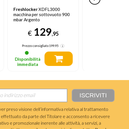
Freshlocker
XDFLSP09
Freshlocker
XDFL
macchina per sottovuoto
macchina per sott
Bianco
mbar Nero, Acciaio
inossidabile
8
89
€
€
,95
Prezzo consigliato
17.95
Prezzo consigliato
Disponibilità
Disponibilità
immediata
immediata
ver preso visione dell’informativa relativa al trattamento
i effettuato da parte del Titolare e acconsento a ricevere
ivo e promozionale inerente alle attività, a servizi, a