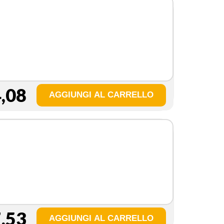
,08
e
,53