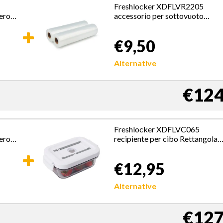
Freshlocker XDFLVR2205
ero,
accessorio per sottovuoto
Rotolo per il sottovuoto
€9,50
Alternative
€124
Freshlocker XDFLVC065
ero,
recipiente per cibo Rettangolar
Contenitore 0,65 L Trasparente,
Bianco 1 pz
€12,95
Alternative
€127