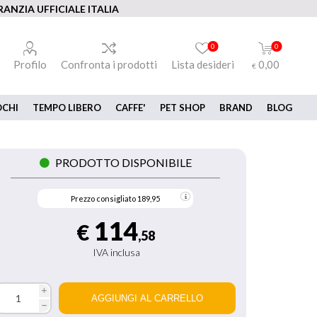
ANZIA UFFICIALE ITALIA
0
0
Profilo
Confronta i prodotti
Lista desideri
0,00
€
OCHI
TEMPO LIBERO
CAFFE'
PET SHOP
BRAND
BLOG
PRODOTTO DISPONIBILE
Prezzo consigliato
189,95
114
€
,58
IVA inclusa
i
h