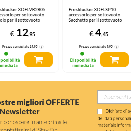
reshlocker
XDFLSP10
Freshlocker
XDFL3000
ccessorio per sottovuoto
macchina per sottovuoto 900
acchetto per il sottovuoto
mbar Argento
4
129
€
€
,45
,95
Prezzo consigliato
9.95
Prezzo consigliato
199.95
Disponibilità
Disponibilità
immediata
immediata
nostre migliori OFFERTE
a Newsletter
Dichiaro di a
dei dati personal
r conoscere in anteprima le
materiale informat
scontatissimi di Stay On