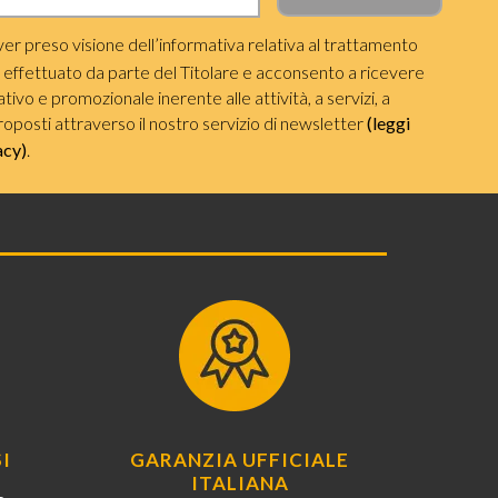
ver preso visione dell’informativa relativa al trattamento
i effettuato da parte del Titolare e acconsento a ricevere
ivo e promozionale inerente alle attività, a servizi, a
roposti attraverso il nostro servizio di newsletter
(leggi
acy)
.
I
GARANZIA UFFICIALE
ITALIANA