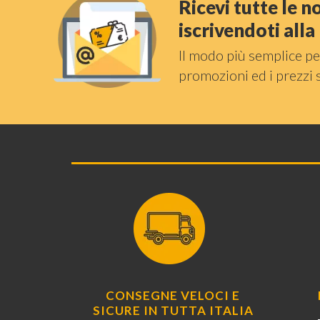
Ricevi tutte le 
iscrivendoti all
Il modo più semplice pe
promozioni ed i prezzi 
CONSEGNE VELOCI E
SICURE IN TUTTA ITALIA