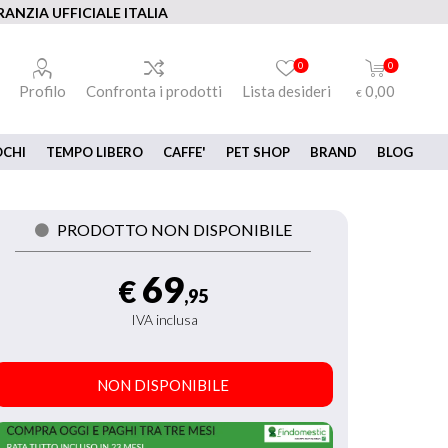
ANZIA UFFICIALE ITALIA
0
0
Profilo
Confronta i prodotti
Lista desideri
0,00
€
OCHI
TEMPO LIBERO
CAFFE'
PET SHOP
BRAND
BLOG
PRODOTTO NON DISPONIBILE
69
€
,95
IVA inclusa
NON DISPONIBILE