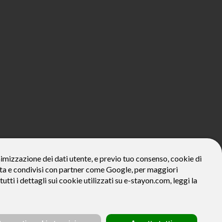
800€*
onimizzazione dei dati utente, e previo tuo consenso, cookie di
zzata e condivisi con partner come Google, per maggiori
ivo: Prezzo del bene € 800, Tan fisso 12,24% Taeg 12,95%, in 23
la prima rata a 90 giorni. Al fine di gestire le tue spese in modo
tutti i dettagli sui cookie utilizzati su e-stayon.com, leggi la
tte le condizioni economiche e contrattuali, facendo riferimento
venditore (StayON) opera quale intermediario del credito per