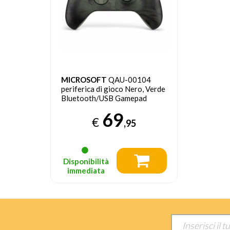
MICROSOFT
QAU-00104
periferica di gioco Nero, Verde
Bluetooth/USB Gamepad
Analogico/Digitale Android,
69
PC, Xbox One, Xbox Series S,
€
,95
Xbox Series X, iOS
Disponibilità
immediata