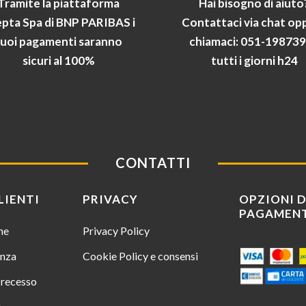
Tramite la piattaforma
Hai bisogno di aiuto
pta Spa di BNP PARIBAS i
Contattaci via chat op
tuoi pagamenti saranno
chiamaci: 051-19873
sicuri al 100%
tutti i giorni h24
CONTATTI
LIENTI
PRIVACY
OPZIONI D
PAGAMEN
ine
Privacy Policy
enza
Cookie Policy e consensi
i recesso