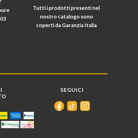
?
Tutti i prodotti presenti nel
pure
nostro catalogo sono
903
coperti da Garanzia Italia
I
SEGUICI
TO