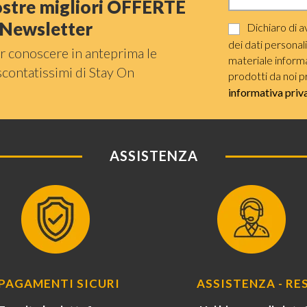
nostre migliori OFFERTE
a Newsletter
Dichiaro di a
dei dati personal
r conoscere in anteprima le
materiale informat
scontatissimi di Stay On
prodotti da noi p
informativa priv
ASSISTENZA
PAGAMENTI SICURI
ASSISTENZA - RES