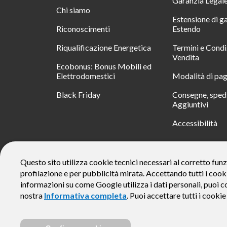
Garanzia Legal
Chi siamo
Estensione di g
Riconoscimenti
Estendo
Riqualificazione Energetica
Termini e Condi
Vendita
Ecobonus: Bonus Mobili ed
Elettrodomestici
Modalità di pa
Black Friday
Consegne, spedi
Aggiuntivi
Accessibilità
RATA
Questo sito utilizza cookie tecnici necessari al corretto funz
profilazione e per pubblicità mirata. Accettando tutti i cook
Messaggio pubblicitario con finalità promozionale. Offerta di 
rate da € 40 costi accessori dell’offerta azzerati. Importo total
informazioni su come Google utilizza i dati personali, puoi c
responsabile e di conoscere eventuali altre offerte disponibili
nostra
Informativa completa
. Puoi accettare tutti i cooki
alle Informazioni Europee di Base sul Credito ai Consumator