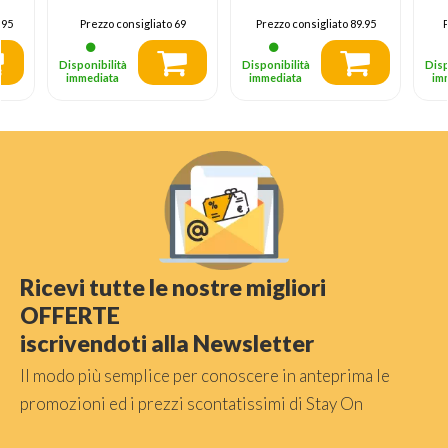
.95
Prezzo consigliato
69
Prezzo consigliato
89.95
P
Disponibilità
Disponibilità
Disp
immediata
immediata
im
Ricevi tutte le nostre migliori
OFFERTE
iscrivendoti alla Newsletter
Il modo più semplice per conoscere in anteprima le
promozioni ed i prezzi scontatissimi di Stay On