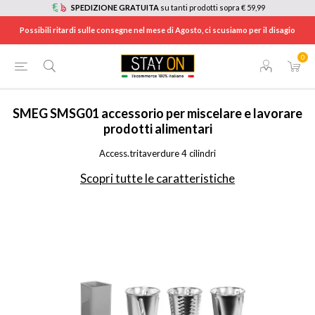
SPEDIZIONE GRATUITA
su tanti prodotti sopra € 59,99
Possibili ritardi sulle consegne nel mese di Agosto, ci scusiamo per il disagio
0
HOME
/
ELETTRODOMESTICI
/
ELETTRODOMESTICI DA CUCINA
/
ACCESSORI PER IMPASTATORI
/
SMSG01
SMEG
SMSG01 accessorio per miscelare e lavorare
prodotti alimentari
Access.tritaverdure 4 cilindri
Scopri tutte le caratteristiche