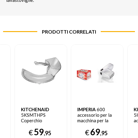
lavastoviglie.
PRODOTTI CORRELATI
KITCHENAID
IMPERIA
600
K
5KSMTHPS
accessorio per la
5
Coperchio
macchina per la
a
versatore
pasta e ravioli 1 pz
Sf
59
69
€
€
i
antispruzzo per
Argento Attacco
i
,95
,95
ciotole medie
per ravioli