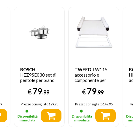
BOSCH
TWEED
TW115
B
HEZ9SE030 set di
accessorio e
H
pentole per piano
componente per
ac
induzione 5 pz
lavatrice Kit di
c
79
79
€
€
sovrapposizione
f
,99
,99
Pi
99
Prezzo consigliato
129.95
Prezzo consigliato
149.95
P
Disponibilità
Disponibilità
Disp
immediata
immediata
im