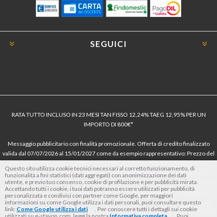
SEGUICI
RATA TUTTO INCLUSO IN 23 MESI TAN FISSO 12,24% TAEG 12,95% PER UN
IMPORTO DI 800€*
Messaggio pubblicitario con finalità promozionale. Offerta di credito finalizzato
valida dal 07/07/2026 al 15/01/2027 come da esempio rappresentativo: Prezzo del
bene € 800, Tan fisso 12,24% Taeg 12,95%, in 23 rate da € 40 costi accessori
Questo sito utilizza cookie tecnici necessari al corretto funzionamento, di
dell’offerta azzerati. Importo totale del credito € 800. Importo totale dovuto dal
funzionalità a fini statistici (dati aggregati) con anonimizzazione dei dati
utente, e previo tuo consenso, cookie di profilazione e per pubblicità mirata.
Consumatore € 920. Decorrenza media della prima rata a 90 giorni. Al fine di gestire
Accettando tutti i cookie, i tuoi dati potranno essere utilizzati per pubblicità
le tue spese in modo responsabile e di conoscere eventuali altre offerte disponibili,
personalizzata e condivisi con partner come Google, per maggiori
Findomestic ti ricorda, prima di sottoscrivere il contratto, di prendere visione di
informazioni su come Google utilizza i dati personali, puoi consultare questo
link:
Come Google utilizza i dati
. Per conoscere tutti i dettagli sui cookie
tutte le condizioni economiche e contrattuali, facendo riferimento alle Informazioni
utilizzati su e-stayon.com, leggi la nostra
Informativa completa
. Puoi