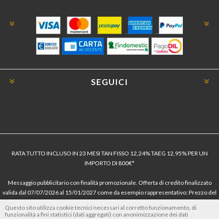
SEGUICI
RATA TUTTO INCLUSO IN 23 MESI TAN FISSO 12,24% TAEG 12,95% PER UN
IMPORTO DI 800€*
Messaggio pubblicitario con finalità promozionale. Offerta di credito finalizzato
valida dal 07/07/2026 al 15/01/2027 come da esempio rappresentativo: Prezzo del
bene € 800, Tan fisso 12,24% Taeg 12,95%, in 23 rate da € 40 costi accessori
Questo sito utilizza cookie tecnici necessari al corretto funzionamento, di
dell’offerta azzerati. Importo totale del credito € 800. Importo totale dovuto dal
funzionalità a fini statistici (dati aggregati) con anonimizzazione dei dati