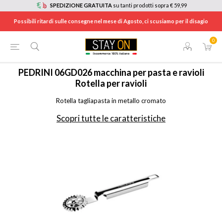
SPEDIZIONE GRATUITA
su tanti prodotti sopra € 59,99
Possibili ritardi sulle consegne nel mese di Agosto, ci scusiamo per il disagio
0
HOME
/
ELETTRODOMESTICI
/
CASALINGHI
/
06GD026
PEDRINI
06GD026 macchina per pasta e ravioli
Rotella per ravioli
Rotella tagliapasta in metallo cromato
Scopri tutte le caratteristiche