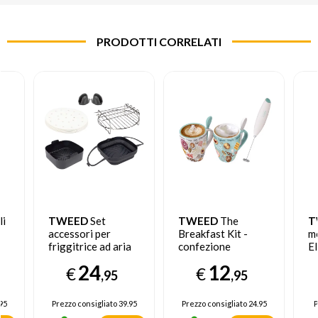
PRODOTTI CORRELATI
li
TWEED
Set
TWEED
The
T
accessori per
Breakfast Kit -
m
friggitrice ad aria
confezione
El
,
Vintage
Bl
24
12
€
€
,95
,95
95
Prezzo consigliato
39.95
Prezzo consigliato
24.95
P